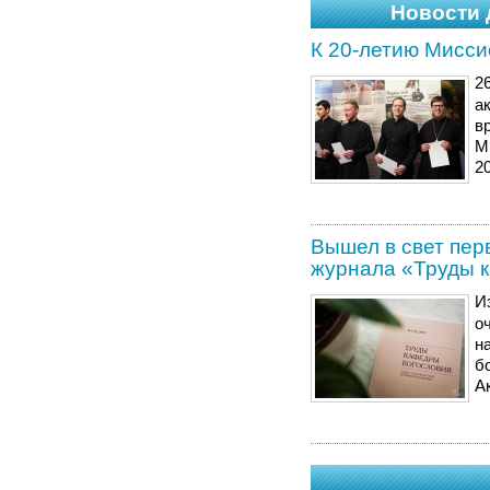
Новости 
К 20-летию Мисси
2
а
в
М
2
Вышел в свет пер
журнала «Труды 
И
о
н
б
А