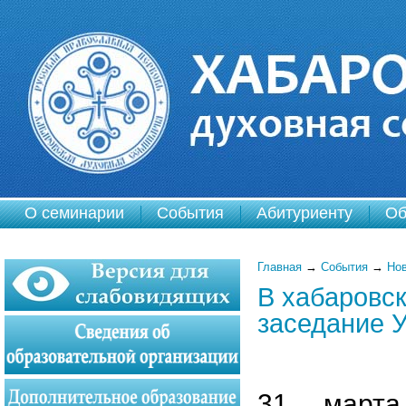
О семинарии
События
Абитуриенту
Об
Главная
→
События
→
Но
В хабаровс
заседание У
31 марта