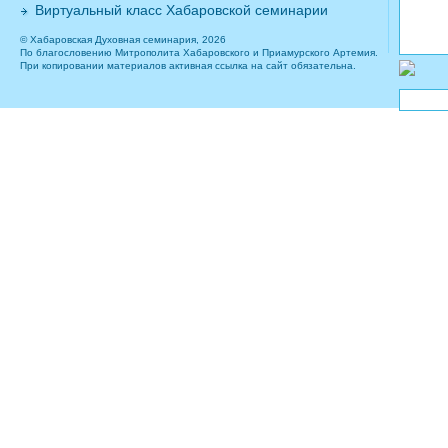
Виртуальный класс Хабаровской семинарии
© Хабаровская Духовная семинария, 2026
По благословению Митрополита Хабаровского и Приамурского Артемия.
При копировании материалов активная ссылка на сайт обязательна.