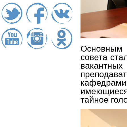
Основным 
совета ста
вакантн
преподав
кафедрам
имеющиес
тайное гол