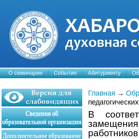
О семинарии
События
Абитуриенту
Об
Главная
→
Обр
педагогических
В соотве
замещени
работник