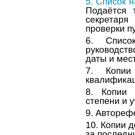
5. Список 
Подаётся 
секретар
проверки п
6. Списо
руководст
даты и мес
7. Копии
квалификац
8. Копии 
степени и у
9. Автореф
10. Копии 
за последни