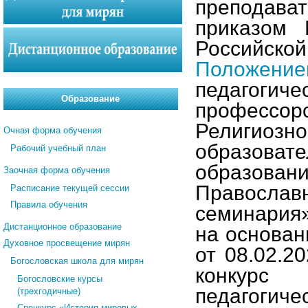
преподава
приказом 
Российско
Положение
педагогич
Образование
профессо
Религио
Очная форма обучения
образова
Рабочий учебный план
образова
Заочная форма обучения
Православ
Расписание текущей сессии
Правила обучения
семинария»
Дистанционное образование
на основа
Духовное просвещение мирян
от 08.02.2
Богословская школа для мирян
конкурс
Богословские курсы
педагогич
(трехгодичные)
Спецкурс «История мировых