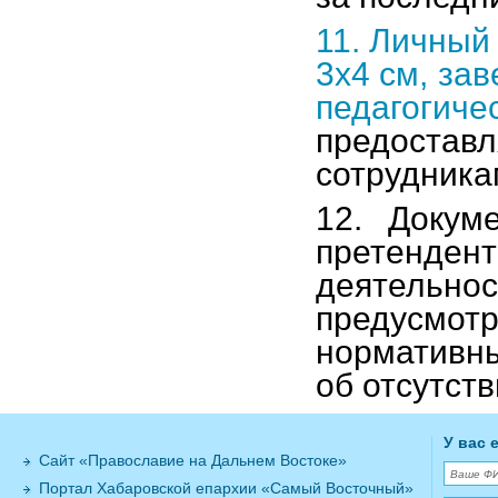
11. Личный
3х4 см, за
педагоги
предоста
сотрудника
12. Докум
претенден
деятель
предусмот
нормативны
об отсутств
У вас 
Сайт «Православие на Дальнем Востоке»
Портал Хабаровской епархии «Самый Восточный»