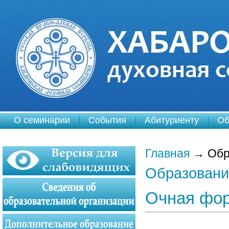
О семинарии
События
Абитуриенту
Об
Главная
→
Обр
Образовани
Очная фор