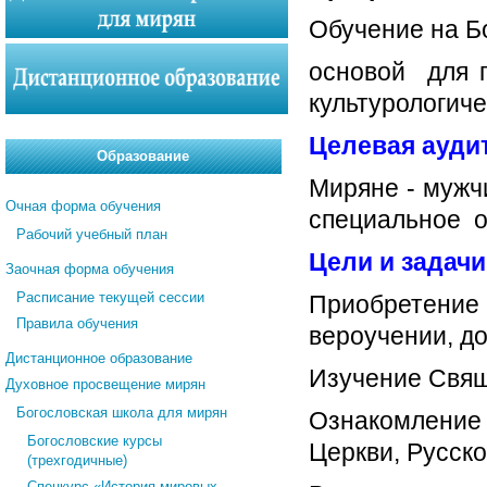
Обучение на Бо
основой для п
культурологиче
Целевая ауди
Образование
Миряне - муж
Очная форма обучения
специальное о
Рабочий учебный план
Цели и задачи
Заочная форма обучения
Расписание текущей сессии
Приобретение 
Правила обучения
вероучении, д
Дистанционное образование
Изучение Свящ
Духовное просвещение мирян
Богословская школа для мирян
Ознакомление 
Богословские курсы
Церкви, Русск
(трехгодичные)
Спецкурс «История мировых