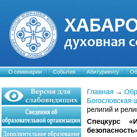
О семинарии
События
Абитуриенту
Об
Главная
→
Обр
Богословская 
религий и рели
Спецкурс
«
безопасность