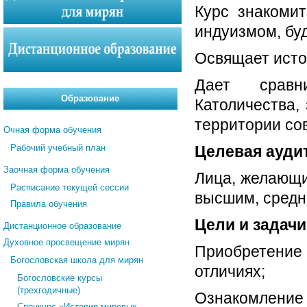
Курс знакоми
индуизмом, бу
Освящает исто
Дает сравн
Образование
Католичества,
территории со
Очная форма обучения
Рабочий учебный план
Целевая ауди
Заочная форма обучения
Лица, желающи
Расписание текущей сессии
высшим, средн
Правила обучения
Цели и задачи
Дистанционное образование
Духовное просвещение мирян
Приобретение 
Богословская школа для мирян
отличиях;
Богословские курсы
(трехгодичные)
Ознакомлени
Спецкурс «История мировых