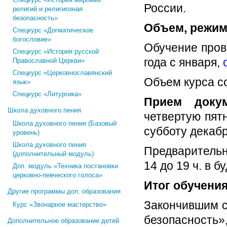
России.
религий и религиозная
безопасность»
Объем, режим
Спецкурс «Догматическое
богословие»
Обучение пров
Спецкурс «История русской
года с января,
Православной Церкви»
Спецкурс «Церковнославянский
Объем курса с
язык»
Спецкурс «Литургика»
Прием доку
Школа духовного пения
четвертую пятн
Школа духовного пения (Базовый
субботу декабря
уровень)
Школа духовного пения
Предварительн
(дополнительный модуль)
14 до 19 ч. в б
Доп. модуль «Техника постановки
церковно-певческого голоса»
Итог обучения
Другие программы доп. образования
Закончившим с
Курс «Звонарное мастерство»
безопасность
Дополнительное образование детей