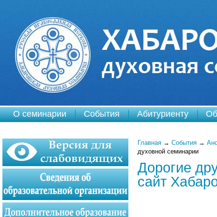
О семинарии
События
Абитуриенту
Об
Главная
→
События
→
Ано
духовной семинарии
Дорогие дру
сайт Хабар