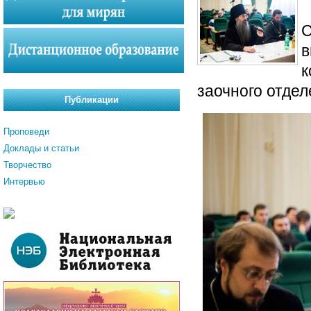
С
в
к
заочного отде
Публикации
Проповеди
Доклады и статьи
Творчество
Интервью