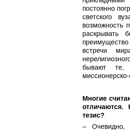
прикладными
постоянно пог
светского ву
возможность п
раскрывать б
преимущество
встречи мир
нерелигиозног
бывают те, 
миссионерско-
Многие считаю
отличаются.
тезис?
– Очевидно, 