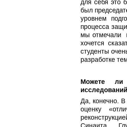
для себя это 
был председат
уровнем подг
процесса защи
мы отмечали и
хочется сказа
студенты очен
разработке те
Можете ли
исследовани
Да, конечно. В
оценку «отл
реконструкци
Синаита. Г