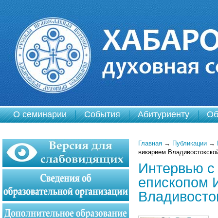
О семинарии
События
Абитуриенту
Об
Главная
→
Публикации
→
викарием Владивостокско
Интервью с
епископом 
Владивосто