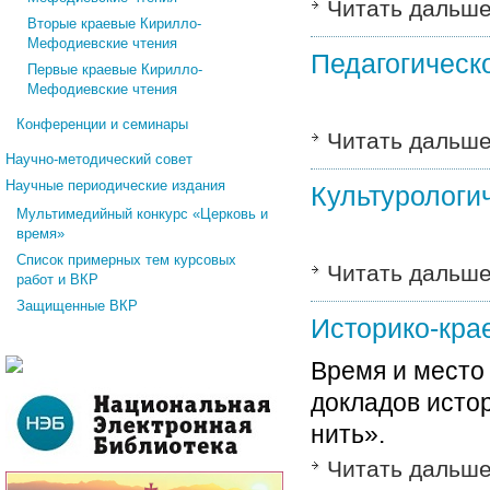
Читать дальш
Вторые краевые Кирилло-
Мефодиевские чтения
Педагогическ
Первые краевые Кирилло-
Мефодиевские чтения
Конференции и семинары
Читать дальш
Научно-методический совет
Научные периодические издания
Культурологи
Мультимедийный конкурс «Церковь и
время»
Список примерных тем курсовых
Читать дальш
работ и ВКР
Защищенные ВКР
Историко-кра
Время и место
докладов исто
нить».
Читать дальш