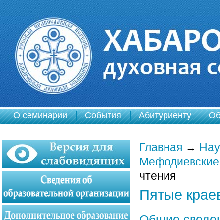
О семинарии
События
Абитуриенту
Об
Главная
→
Нау
Мефодиевские
чтения
Пятые крае
Общие сведен