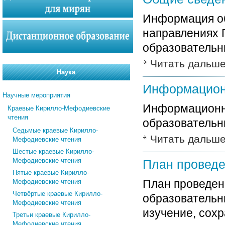
Информация об
направлениях 
образовательн
Читать дальш
Наука
Информацион
Научные мероприятия
Информационн
Краевые Кирилло-Мефодиевские
чтения
образовательн
Седьмые краевые Кирилло-
Читать дальш
Мефодиевские чтения
Шестые краевые Кирилло-
Мефодиевские чтения
План проведе
Пятые краевые Кирилло-
План проведен
Мефодиевские чтения
Четвёртые краевые Кирилло-
образовательн
Мефодиевские чтения
изучение, сох
Третьи краевые Кирилло-
Мефодиевские чтения