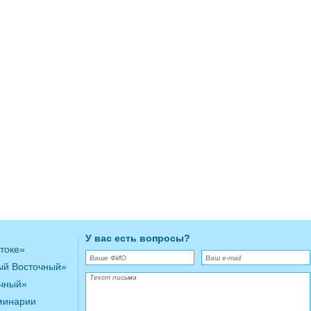
У вас есть вопросы?
токе»
ый Восточный»
очный»
минарии