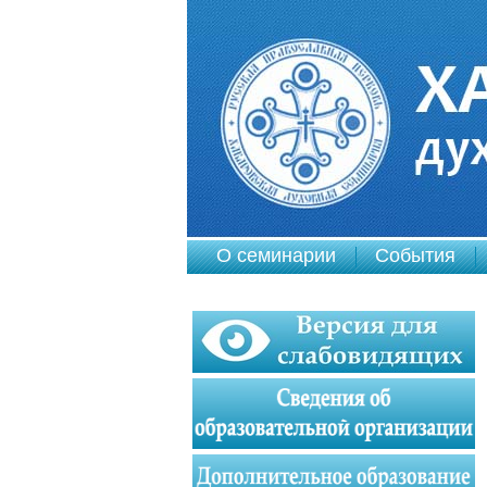
О семинарии
События