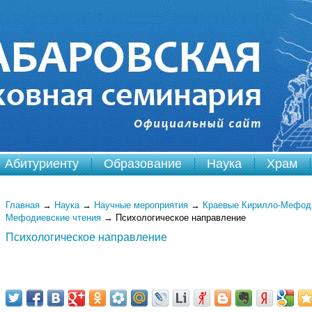
Абитуриенту
Образование
Наука
Храм
Главная
→
Наука
→
Научные мероприятия
→
Краевые Кирилло-Мефоди
Мефодиевские чтения
→
Психологическое направление
Психологическое направление