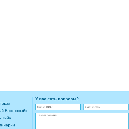
У вас есть вопросы?
токе»
ый Восточный»
очный»
минарии