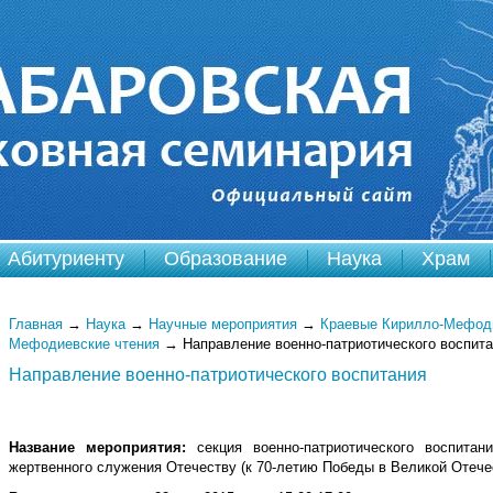
Абитуриенту
Образование
Наука
Храм
Главная
→
Наука
→
Научные мероприятия
→
Краевые Кирилло-Мефоди
Мефодиевские чтения
→
Направление военно-патриотического воспит
Направление военно-патриотического воспитания
Название мероприятия:
секция военно-патриотического воспитан
жертвенного служения Отечеству (к 70-летию Победы в Великой Отече