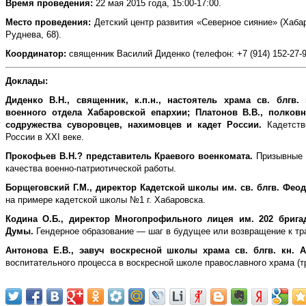
Время проведения:
22 мая 2015 года, 15:00-17:00.
Место проведения:
Детский центр развития «Северное сияние» (Хаба
Руднева, 68).
Координатор:
священник Василий Диденко (телефон: +7 (914) 152-27-9
Доклады:
Диденко В.Н., священник, к.п.н., настоятель храма св. блгв.
военного отдела Хабаровской епархии; Платонов В.В., полков
содружества суворовцев, нахимовцев и кадет России.
Кадетств
России в XXI веке.
Прокофьев В.Н.? представитель Краевого военкомата.
Призывные к
качества военно-патриотич
еской работы.
Борщеговский Г.М., директор Кадетской школы им. св. блгв. Фео
на примере кадетской школы №1 г. Хабаровска.
Кодина О.Б., директор Многопрофильного лицея им. 202 брига
Думы.
Гендерное образование — шаг в будущее или возвращение к тр
Антонова Е.В., эавуч воскресной школы храма св. блгв. кн. А
воспитате
льного процесса в воскресной школе православного храма (т