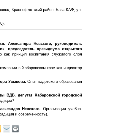
ровск, Краснофлотский район, База КАФ, ул.
0).
 кн. Александра Невского, руководитель
ник, председатель президиума открытого
о как принцип воспитания служилого слоя
омпании в Хабаровском крае как индикатор
дора Ушакова.
Опыт кадетского образования
ды ВДВ, депутат Хабаровской городской
адиции?
лександра Невского.
Организация учебно-
радиция и современность).