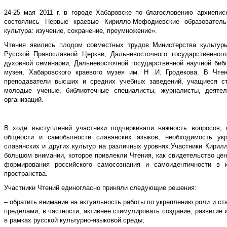
24-25 мая 2011 г. в городе Хабаровске по благословению архиепис
состоялись Первые краевые Кирилло-Мефодиевские образовател
культура: изучение, сохранение, преумножение».
Чтения явились плодом совместных трудов Министерства культуры
Русской Православной Церкви, Дальневосточного государственного
духовной семинарии, Дальневосточной государственной научной биб
музея, Хабаровского краевого музея им. Н .И. Гродекова. В Чте
преподаватели высших и средних учебных заведений, учащиеся с
молодые ученые, библиотечные специалисты, журналисты, деятел
организаций.
В ходе выступлений участники подчеркивали важность вопросов, 
общности и самобытности славянских языков, необходимость укр
славянских и других культур на различных уровнях.Участники Кири
большом внимании, которое привлекли Чтения, как свидетельство цен
формирования российского самосознания и самоидентичности в ко
пространства.
Участники Чтений единогласно приняли следующие решения:
– обратить внимание на актуальность работы по укреплению роли и ст
пределами, в частности, активнее стимулировать создание, развитие
в рамках русской культурно-языковой среды;