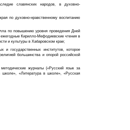
аследие славянских народов, в духовно-
 края по духовно-нравственному воспитанию
илла по повышению уровня проведения Дней
ь ежегодные Кирилло-Мефодиевские чтения в
сти и культуры в Хабаровском крае;
х и государственных институтов, которое
религией большинства и опорой российской
методические журналы («Русский язык за
в школе», «Литература в школе», «Русская