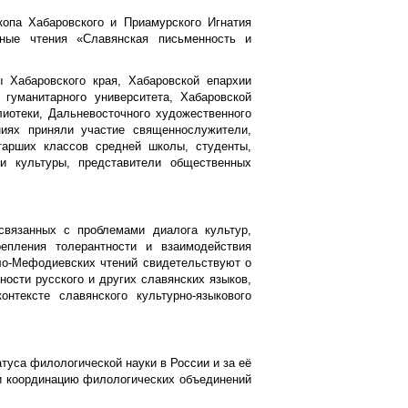
копа Хабаровского и Приамурского Игнатия
ьные чтения «Славянская письменность и
 Хабаровского края, Хабаровской епархии
 гуманитарного университета, Хабаровской
лиотеки, Дальневосточного художественного
ниях приняли участие священнослужители,
тарших классов средней школы, студенты,
и культуры, представители общественных
связанных с проблемами диалога культур,
епления толерантности и взаимодействия
лло-Мефодиевских чтений свидетельствуют о
ности русского и других славянских языков,
нтексте славянского культурно-языкового
атуса филологической науки в России и за её
 и координацию филологических объединений