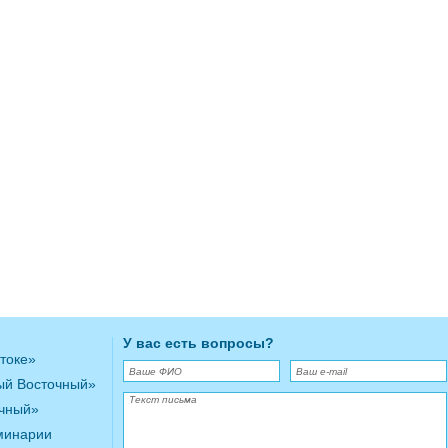
У вас есть вопросы?
токе»
ый Восточный»
очный»
минарии