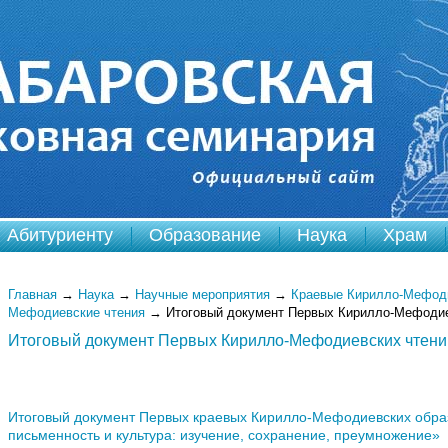
Абитуриенту
Образование
Наука
Храм
Главная
→
Наука
→
Научные мероприятия
→
Краевые Кирилло-Мефоди
Мефодиевские чтения
→
Итоговый документ Первых Кирилло-Мефодие
Итоговый документ Первых Кирилло-Мефодиевских чтени
Итоговый документ Первых краевых Кирилло-Мефодиевских обра
письменность и культура: изучение, сохранение, преумножение»