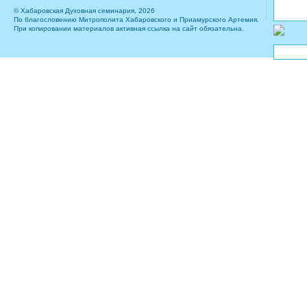
© Хабаровская Духовная семинария, 2026
По благословению Митрополита Хабаровского и Приамурского Артемия.
При копировании материалов активная ссылка на сайт обязательна.