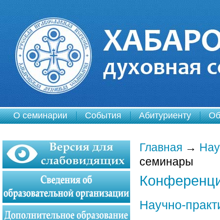
О семинарии
События
Абитуриенту
Об
Главная
→
Нау
семинары
Конференци
Научно-практ