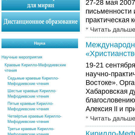
27-28 мая 2007
письменности и
практическая 
Читать дальш
Международна
Наука
«Христианств
Научные мероприятия
19-21 сентября
Краевые Кирилло-Мефодиевские
чтения
научно-практи
Седьмые краевые Кирилло-
Востоке». Орг
Мефодиевские чтения
Хабаровская д
Шестые краевые Кирилло-
Мефодиевские чтения
благословению
Пятые краевые Кирилло-
Алексия II и п
Мефодиевские чтения
Четвёртые краевые Кирилло-
Читать дальш
Мефодиевские чтения
Третьи краевые Кирилло-
Кирилло-Мефо
Мефодиевские чтения