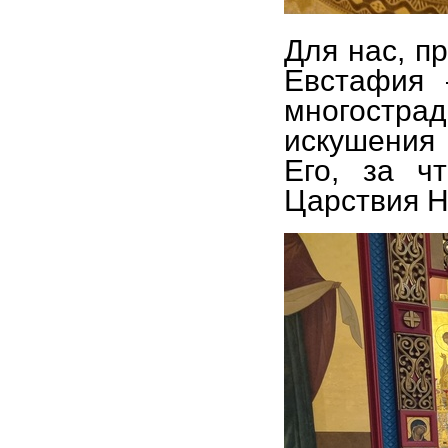
Для нас, п
Евстафия 
многостр
искушения 
Его, за ч
Царствия Н