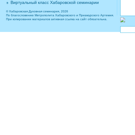
Виртуальный класс Хабаровской семинарии
© Хабаровская Духовная семинария, 2026
По благословению Митрополита Хабаровского и Приамурского Артемия.
При копировании материалов активная ссылка на сайт обязательна.