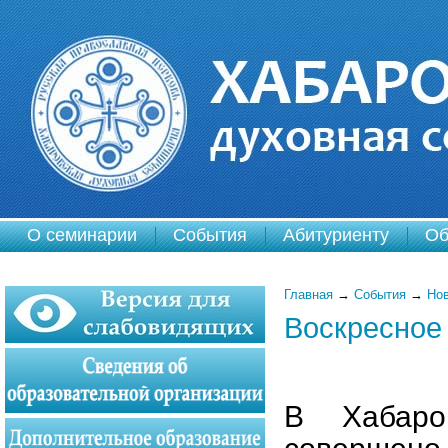
О семинарии
События
Абитуриенту
Об
Главная
→
События
→
Но
Воскресное
В Хабаро