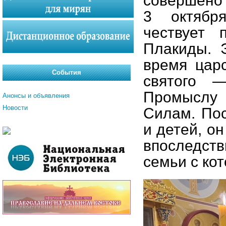
совершено 
3 октябр
чествует 
Плакиды. 
время цар
События
святого 
Промыслу
Анонсы и объявления
Новости
Силам. Пос
и детей, о
впоследст
семьи с ко