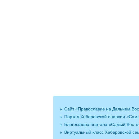
Сайт «Православие на Дальнем Вос
Портал Хабаровской епархии «Сам
Блогосфера портала «Самый Вост
Виртуальный класс Хабаровской се