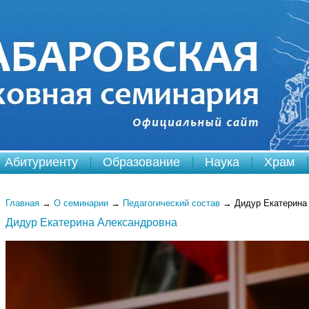
Абитуриенту
Образование
Наука
Храм
Главная
→
О семинарии
→
Педагогический состав
→
Дидур Екатерина
Дидур Екатерина Александровна